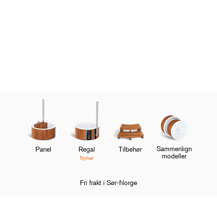
Sammenlign
Panel
Regal
Tilbehør
modeller
Nyhet
Fri frakt i Sør-Norge
Hjem
Kundeservice
FAQ
Bruk
Hvor mye ved trenger jeg?