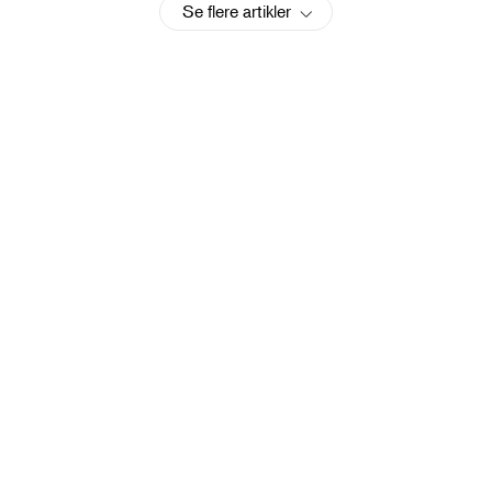
Se flere artikler
Tips til hvordan du kan holde vannet rent med et
rensesystem
Behold badevannet i flere
uker med god samvittighet
Oppdag nå