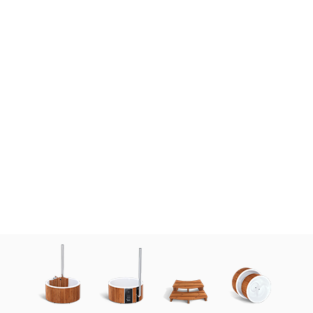
DÉCEMBRE
Baignade dans l'archipel de
Stockholm
L'archipel en hiver. Les rochers, les eaux froides et la vue
sublime. Les rayons de soleil, la neige et la glace. Un
endroit de rêve pour un bain nordique.