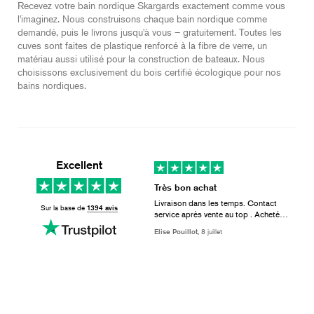
Recevez votre bain nordique Skargards exactement comme vous
l'imaginez. Nous construisons chaque bain nordique comme
demandé, puis le livrons jusqu'à vous – gratuitement. Toutes les
cuves sont faites de plastique renforcé à la fibre de verre, un
matériau aussi utilisé pour la construction de bateaux. Nous
choisissons exclusivement du bois certifié écologique pour nos
bains nordiques.
Excellent
Très bon achat
Livraison dans les temps. Contact
Sur la base de
1394 avis
service après vente au top . Acheté
avec toutes les options. De très bonne
Elise Pouillot,
8 juillet
qualité, très bien conçu. Baignade très
agréable avec les jets. Rendu
magnifique. Je recommande vivement