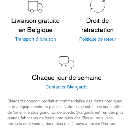
Livraison gratuite
Droit de
en Belgique
rétractation
Transport & livraison
Politique de retour
DÉCEMBRE
Chaleur au cœur de l'hiver
En plein cœur de l'hiver, rien de tel que de profiter d'un bain
Chaque jour de semaine
chaud, au milieu d'une nature blanche et pure, afin de bien
se réchauffer après un bain de neige. Partagez la chaleur
Contacter Skargards
avec vos proches dans un bain nordique chauffé au bois de
Skargards
Skargards conçoit, produit et commercialise des bains nordiques
et des équipements de piscine. Notre usine est située sur la côte
de Vänern, le plus grand lac de Suède. Skargards est l'un des plus
grands fabricants de bains nordiques chauffés au bois. Nos
produits sont vendus dans plus de 12 pays à travers l'Europe.