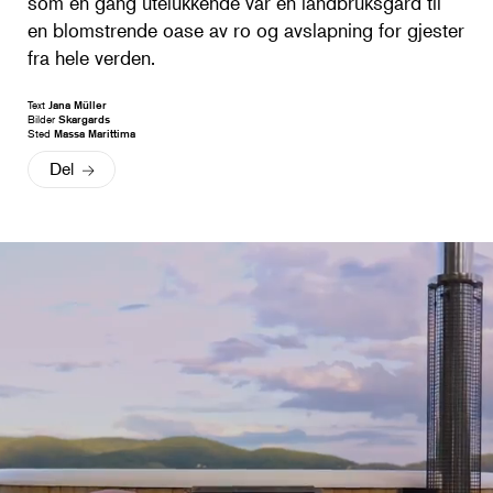
som en gang utelukkende var en landbruksgård til
en blomstrende oase av ro og avslapning for gjester
fra hele verden.
Text
Jana Müller
Bilder
Skargards
Sted
Massa Marittima
Del