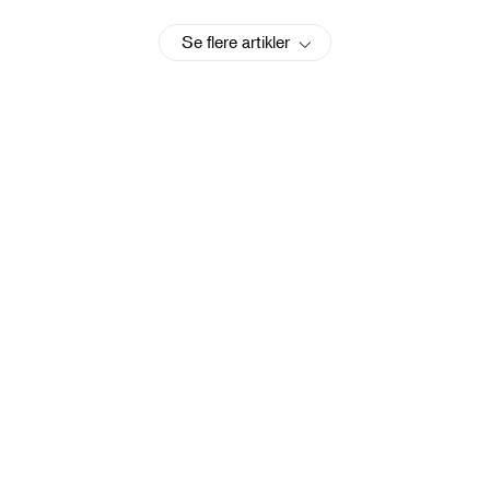
Se flere artikler
Sveitsisk tradisjon møter svensk design
Få varmen i en badestamp
blant fjellene på Chalet Rösi
Les mer