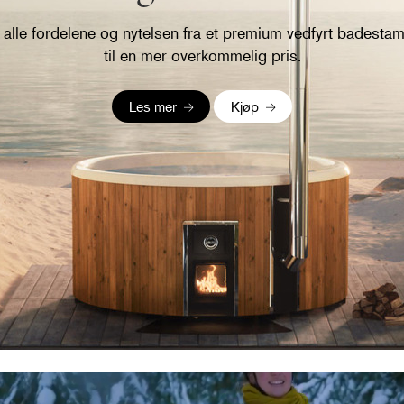
 alle fordelene og nytelsen fra et premium vedfyrt badestam
til en mer overkommelig pris.
Les mer
Kjøp