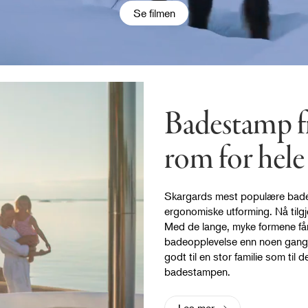
Se filmen
Badestamp f
rom for hele
Skargards mest populære bade
ergonomiske utforming. Nå tilgje
Med de lange, myke formene få
badeopplevelse enn noen gang.
godt til en stor familie som til
badestampen.
Les mer