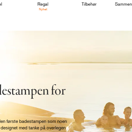
l
Regal
Tilbehør
Sammenl
Nyhet
destampen for
 den første badestampen som noen
er designet med tanke på overlegen