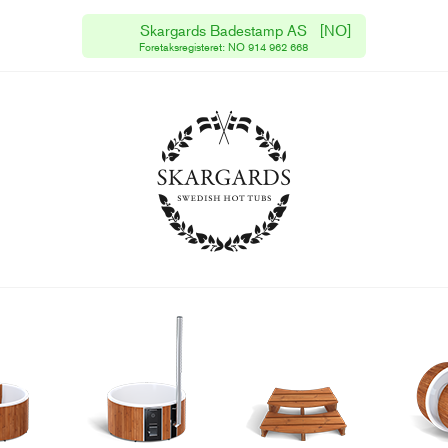
Skargards Badestamp AS
[NO]
Fri frakt i Sør-Norge
Foretaksregisteret: NO 914 962 668
I Nord-Norge tillkommer frakt