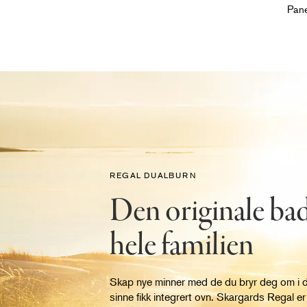
Pane
REGAL DUALBURN
Den originale ba
hele familien
Skap nye minner med de du bryr deg om i
sinne fikk integrert ovn. Skargards Regal 