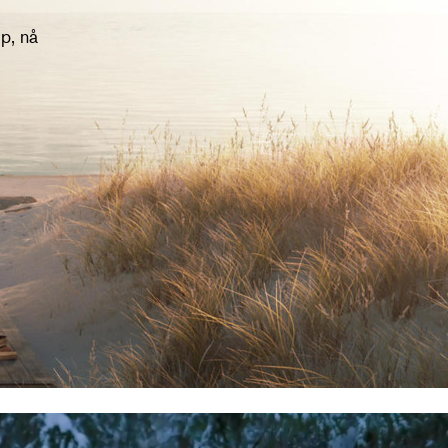
p, nå