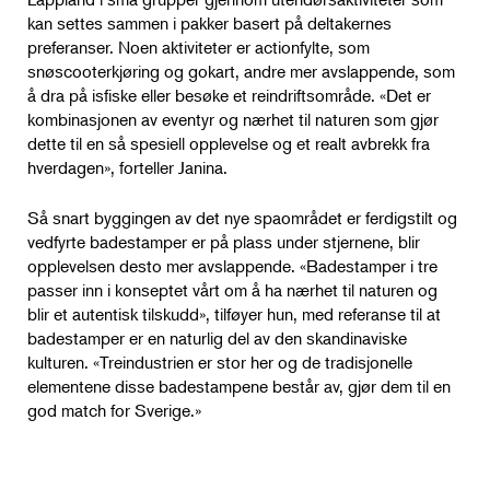
kan settes sammen i pakker basert på deltakernes
preferanser. Noen aktiviteter er actionfylte, som
snøscooterkjøring og gokart, andre mer avslappende, som
å dra på isfiske eller besøke et reindriftsområde. «Det er
kombinasjonen av eventyr og nærhet til naturen som gjør
dette til en så spesiell opplevelse og et realt avbrekk fra
hverdagen», forteller Janina.
Så snart byggingen av det nye spaområdet er ferdigstilt og
vedfyrte badestamper er på plass under stjernene, blir
opplevelsen desto mer avslappende. «Badestamper i tre
passer inn i konseptet vårt om å ha nærhet til naturen og
blir et autentisk tilskudd», tilføyer hun, med referanse til at
badestamper er en naturlig del av den skandinaviske
kulturen. «Treindustrien er stor her og de tradisjonelle
elementene disse badestampene består av, gjør dem til en
god match for Sverige.»