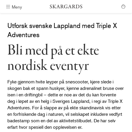
Meny
Fri frakt i Sør-Norge
Utforsk svenske Lappland med Triple X
Adventures
Bli med på et ekte
nordisk eventyr
Fyke gjennom hvite løyper på snøscooter, kjøre slede i
skogen bak et spann huskyer, kjenne adrenalinet bruse over
isen i en driftingbil – dette er noe av det du kan forvente
deg i løpet av en helg i Sveriges Lappland, i regi av Triple X
Adventures. For å slappe av på ekte skandinavisk vis etter
en forfriskende dag i naturen, vil selskapet inkludere vedfyrt
badestamp som en del av aktivitetstilbudet. De har selv
erfart hvor spesiell den opplevelsen er.