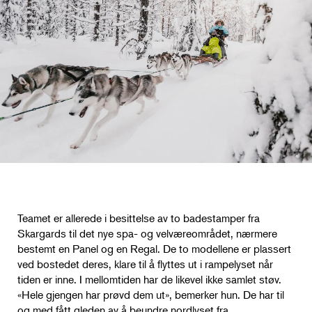
Teamet er allerede i besittelse av to badestamper fra
Skargards til det nye spa- og velværeområdet, nærmere
bestemt en Panel og en Regal. De to modellene er plassert
ved bostedet deres, klare til å flyttes ut i rampelyset når
tiden er inne. I mellomtiden har de likevel ikke samlet støv.
«Hele gjengen har prøvd dem ut», bemerker hun. De har til
og med fått gleden av å beundre nordlyset fra