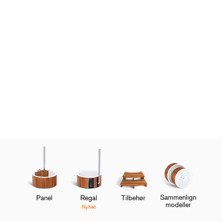
Hagedesigner Victoria Wade deler sine tips om
hvordan du kan skape en velværeoase
Sett stemningen for
badestamp
Oppdag nå
Sammenlign
Panel
Regal
Tilbehør
modeller
Nyhet