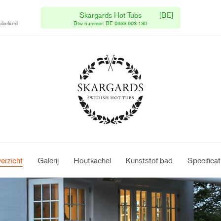
Skargards Hot Tubs
[BE]
Gratis levering
derland
Btw nummer: BE 0653.903.130
Verzending binnen 1 week
erzicht
Galerij
Houtkachel
Kunststof bad
Specificat