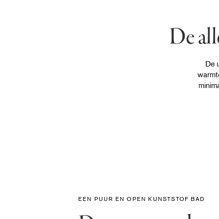
De all
De u
warmte
minima
EEN PUUR EN OPEN KUNSTSTOF BAD