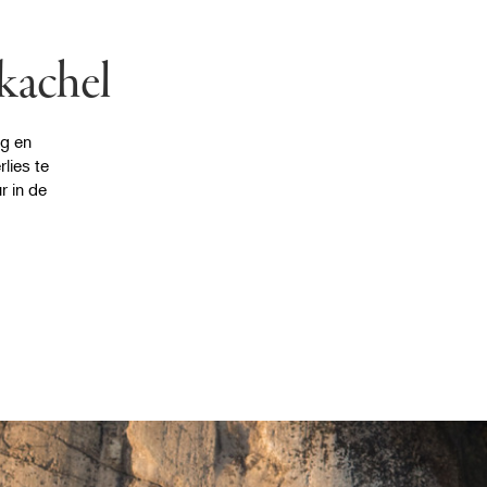
tkachel
ng en
lies te
r in de