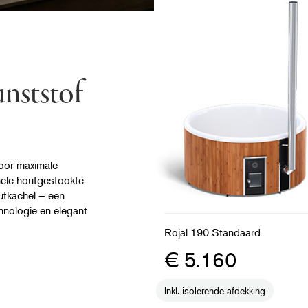
unststof
voor maximale
inele houtgestookte
utkachel – een
hnologie en elegant
Rojal 190 Standaard
€ 5.160
Inkl. isolerende afdekking