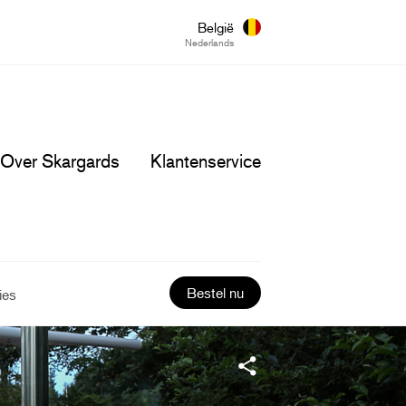
België
Nederlands
Over Skargards
Klantenservice
Bestel nu
ies