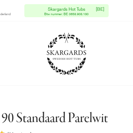
Skargards Hot Tubs
[BE]
Gratis levering
derland
Btw nummer: BE 0653.903.130
Verzending binnen 1 week
190 Standaard Parelwit