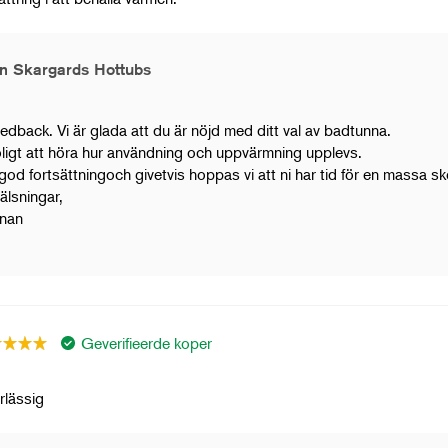
n Skargards Hottubs
eedback. Vi är glada att du är nöjd med ditt val av badtunna.
roligt att höra hur användning och uppvärmning upplevs.
god fortsättningoch givetvis hoppas vi att ni har tid för en massa s
älsningar,
nan
Geverifieerde koper
rlässig