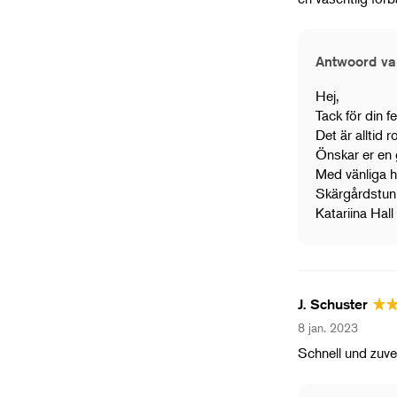
Antwoord va
Hej,
Tack för din f
Det är alltid 
Önskar er en 
Med vänliga h
Skärgårdstun
Katariina Hall
J. Schuster
8 jan. 2023
Schnell und zuve