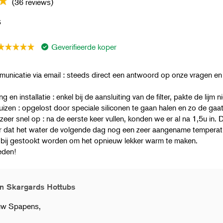
(36 reviews)
s
Geverifieerde koper
nicatie via email : steeds direct een antwoord op onze vragen en
ng en installatie : enkel bij de aansluiting van de filter, pakte de lijm 
uizen : opgelost door speciale siliconen te gaan halen en zo de gaat
eer snel op : na de eerste keer vullen, konden we er al na 1,5u in.
r dat het water de volgende dag nog een zeer aangename temperat
l bij gestookt worden om het opnieuw lekker warm te maken.
reden!
n Skargards Hottubs
uw Spapens,