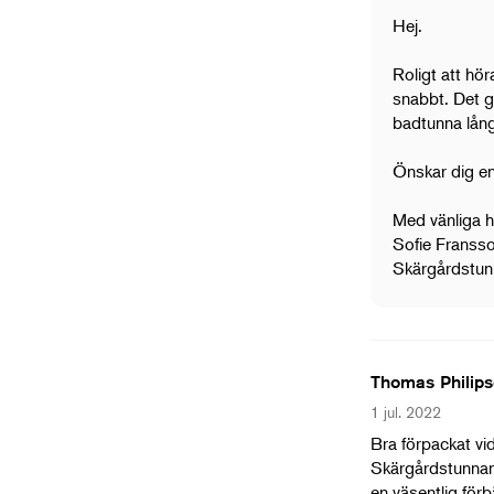
Hej.
Roligt att hö
snabbt. Det g
badtunna lån
Önskar dig e
Med vänliga 
Sofie Frans
Skärgårdstun
Thomas Philip
1 jul. 2022
Bra förpackat vid
Skärgårdstunnan 
en väsentlig förb