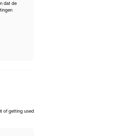
n dat de
htingen
it of getting used