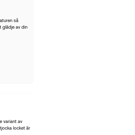
raturen så
 glädje av din
e variant av
jocka locket är