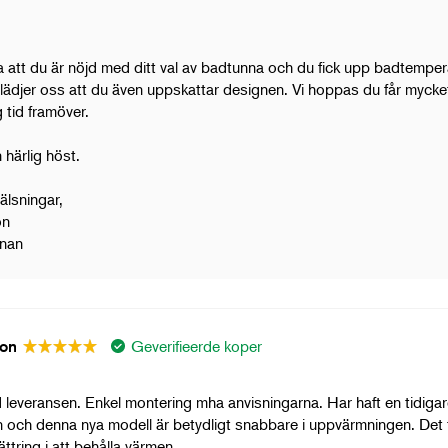
ra att du är nöjd med ditt val av badtunna och du fick upp badtempe
lädjer oss att du även uppskattar designen. Vi hoppas du får mycket
g tid framöver.
n härlig höst.
hälsningar,
son
nan
Geverifieerde koper
son
 leveransen. Enkel montering mha anvisningarna. Har haft en tidigar
och denna nya modell är betydligt snabbare i uppvärmningen. Det t
ättring i att behålla värmen.