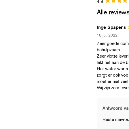
4.9
Alle review
Inge Spapens
18 jul. 2022
Zeer goede commu
behulpzaam.
Zeer vlotte leveri
lekt het aan de b
Het water warm z
zorgt er ook voo
moet er niet vee
Wij zijn zeer tev
Antwoord va
Beste mevro