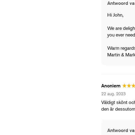
Antwoord va
Hi John,
We are delight
you ever need 
Warm regards
Martin & Mar
Anoniem
22 aug. 2023
Väldigt skönt oc
den är dessutom
Antwoord va