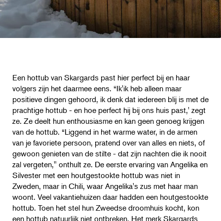
Een hottub van Skargards past hier perfect bij en haar
volgers zijn het daarmee eens. “Ik'ik heb alleen maar
positieve dingen gehoord, ik denk dat iedereen blij is met de
prachtige hottub - en hoe perfect hij bij ons huis past,' zegt
ze. Ze deelt hun enthousiasme en kan geen genoeg krijgen
van de hottub. “Liggend in het warme water, in de armen
van je favoriete persoon, pratend over van alles en niets, of
gewoon genieten van de stilte - dat zijn nachten die ik nooit
zal vergeten," onthult ze. De eerste ervaring van Angelika en
Silvester met een houtgestookte hottub was niet in
Zweden, maar in Chili, waar Angelika's zus met haar man
woont. Veel vakantiehuizen daar hadden een houtgestookte
hottub. Toen het stel hun Zweedse droomhuis kocht, kon
een hottub natuurlijk niet ontbreken. Het merk Skargards