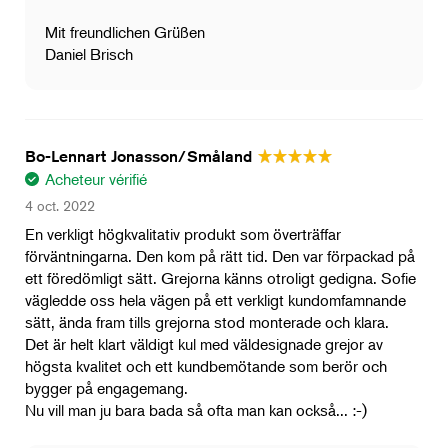
Mit freundlichen Grüßen
Daniel Brisch
Bo-Lennart Jonasson/Småland
Acheteur vérifié
4 oct. 2022
En verkligt högkvalitativ produkt som överträffar
förväntningarna. Den kom på rätt tid. Den var förpackad på
ett föredömligt sätt. Grejorna känns otroligt gedigna. Sofie
vägledde oss hela vägen på ett verkligt kundomfamnande
sätt, ända fram tills grejorna stod monterade och klara.
Det är helt klart väldigt kul med väldesignade grejor av
högsta kvalitet och ett kundbemötande som berör och
bygger på engagemang.
Nu vill man ju bara bada så ofta man kan också... :-)