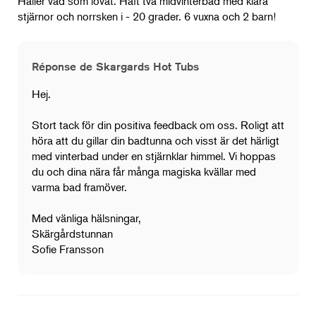
Håller vad som lovat. Haft två midvinterbad med klara
stjärnor och norrsken i - 20 grader. 6 vuxna och 2 barn!
Réponse de Skargards Hot Tubs
Hej.
Stort tack för din positiva feedback om oss. Roligt att
höra att du gillar din badtunna och visst är det härligt
med vinterbad under en stjärnklar himmel. Vi hoppas
du och dina nära får många magiska kvällar med
varma bad framöver.
Med vänliga hälsningar,
Skärgårdstunnan
Sofie Fransson