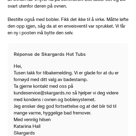
svart utenfor døren på ovnen.
Bestilte også med bobler. Fikk det ikke til å virke. Måtte løfte
den opp igjen, såg da at en enveisventil var sprukket. Vi får
en ny i posten må bytte den selv.
Réponse de Skargards Hot Tubs
Hei,
Tusen takk for tilbakemelding. Vi er glade for at du er
fornøyd med ditt valg av badestamp.
Ta gjerne kontakt med oss ​​på
kundeservice@skargards.no
så hjelper vi deg videre
med kondens i ovnen og boblesystemet.
Jeg ønsker deg god fortsettelse og at det blir tid til
mange varme, hyggelige bad fremover.
Med vennlig hilsen
Katariina Hall
Skargards