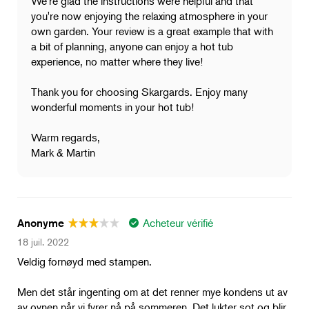
We're glad the instructions were helpful and that
you're now enjoying the relaxing atmosphere in your
own garden. Your review is a great example that with
a bit of planning, anyone can enjoy a hot tub
experience, no matter where they live!
Thank you for choosing Skargards. Enjoy many
wonderful moments in your hot tub!
Warm regards,
Mark & Martin
Acheteur vérifié
Anonyme
18 juil. 2022
Veldig fornøyd med stampen.
Men det står ingenting om at det renner mye kondens ut av
av ovnen når vi fyrer nå på sommeren. Det lukter sot og blir