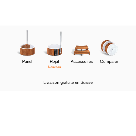
Panel
Rojal
Accessoires
Comparer
Nouveau
Livraison gratuite en Suisse
Page d'accueil
Mentions légales
Politique de cookies
O
Bains nordiques
M
O
À propos de Skargards
M