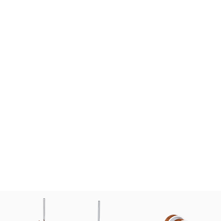
La conceptrice de jardin Victoria Wade partage ses
conseils pour créer votre oasis
Mise en scène d'un bain
nordique
En savor plus