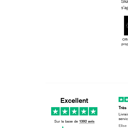
Ska
s'a
Offi
prop
Excellent
Très
Livra
servi
Sur la base de
1392 avis
avec 
Elise 
bonne