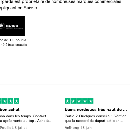
rgards est propriétaire de nombreuses marques commerciales
ppliquant en Suisse.
ce de l'UE pour la
riété intellectuelle
 bon achat
Bains nordiques très haut de gamme (partie 2)
ison dans les temps. Contact
Partie 2 Quelques conseils : -Vérifier
ce après vente au top . Acheté
que le raccord de départ est bien
toutes les options. De très
vissé avant de mettre le bain à plat
Pouillot,
8 juillet
Anthony,
18 juin
 qualité, très bien conçu.
(car, contrairement au raccord du