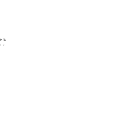
e la
 des