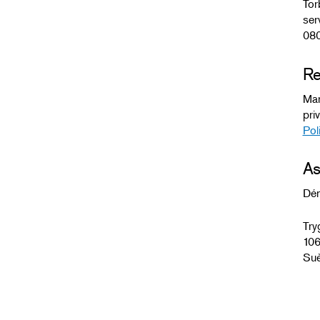
Tor
ser
080
Re
Mar
pri
Pol
As
Dén
Try
106
Su