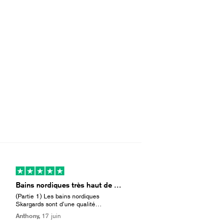
Bains nordiques très haut de gamme (partie 1)
(Partie 1) Les bains nordiques
Skargards sont d’une qualité
extrêmement élevée pour un prix
Anthony,
17 juin
raisonnable. Les matériaux, la finition,