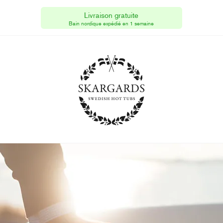
Skargards Hot Tubs
[CH]
Livraison gratuite
Bains Suédois Skargards
Bain nordique expédié en 1 semaine