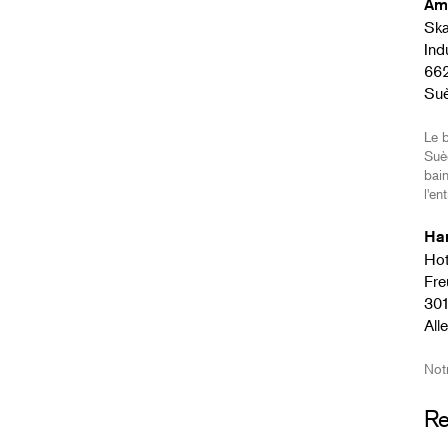
Åm
Ska
Ind
662
Su
Le b
Suèd
bain
l'en
Ha
Ho
Fre
​​​​
All
Notr
Re