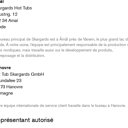
ål
rgards Hot Tubs
ustrig. 12
 34 Amal
ède
ureau principal de Skargards est à Åmål près de Vänern, le plus grand lac d
e. À notre usine, l'équipe est principalement responsable de la production
s nordiques, mais travaille aussi sur le développement de produits,
treposage et la distribution.
novre
t Tub Skargards GmbH
undallee 23
​​​30173 Hanovre
emagne
e équipe internationale de service client travaille dans le bureau à Hanovre.
présentant autorisé