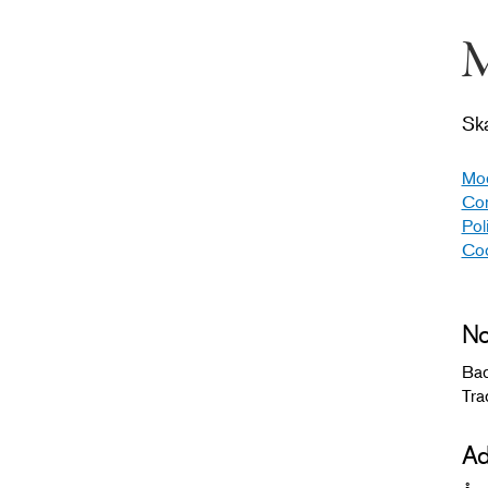
M
Sk
Mod
Con
Pol
Coo
No
Bad
Tra
Ad