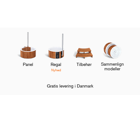
Sammenlign
Panel
Regal
Tilbehør
modeller
Nyhed
Gratis levering i Danmark
Hjem
Vildmarksbad
Tilbehør
Røgrørsbeskyttelse
O
Shop og udforsk
M
O
Om Skargards
M