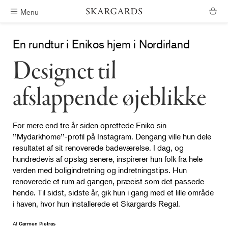
Menu
Gratis levering i Danmark
En rundtur i Enikos hjem i Nordirland
Designet til
afslappende øjeblikke
For mere end tre år siden oprettede Eniko sin
’’Mydarkhome’’-profil på Instagram. Dengang ville hun dele
resultatet af sit renoverede badeværelse. I dag, og
hundredevis af opslag senere, inspirerer hun folk fra hele
verden med boligindretning og indretningstips. Hun
renoverede et rum ad gangen, præcist som det passede
hende. Til sidst, sidste år, gik hun i gang med et lille område
i haven, hvor hun installerede et Skargards Regal.
Af
Carmen Pietras