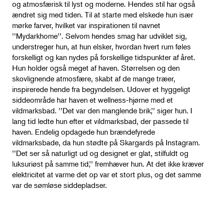
og atmosfærisk til lyst og moderne. Hendes stil har også
ændret sig med tiden. Til at starte med elskede hun især
mørke farver, hvilket var inspirationen til navnet
’’Mydarkhome’’. Selvom hendes smag har udviklet sig,
understreger hun, at hun elsker, hvordan hvert rum føles
forskelligt og kan nydes på forskellige tidspunkter af året.
Hun holder også meget af haven. Størrelsen og den
skovlignende atmosfære, skabt af de mange træer,
inspirerede hende fra begyndelsen. Udover et hyggeligt
siddeområde har haven et wellness-hjørne med et
vildmarksbad. ’’Det var den manglende brik,’’ siger hun. I
lang tid ledte hun efter et vildmarksbad, der passede til
haven. Endelig opdagede hun brændefyrede
vildmarksbade, da hun stødte på Skargards på Instagram.
’’Det ser så naturligt ud og designet er glat, stilfuldt og
luksuriøst på samme tid,’’ fremhæver hun. At det ikke kræver
elektricitet at varme det op var et stort plus, og det samme
var de sømløse siddepladser.