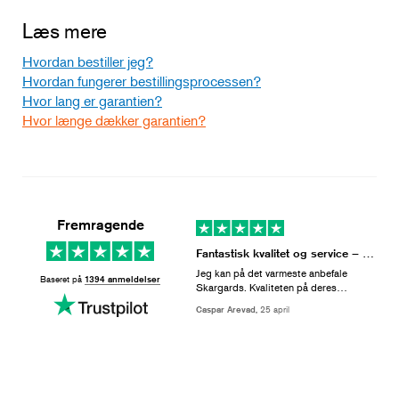
Læs mere
Hvordan bestiller jeg?
Hvordan fungerer bestillingsprocessen?
Hvor lang er garantien?
Hvor længe dækker garantien?
Fremragende
Fantastisk kvalitet og service – kan kun anbefales
Jeg kan på det varmeste anbefale
Baseret på
1394 anmeldelser
Skargards. Kvaliteten på deres
vildmarksbade er helt i top og matcher
Caspar Arevad,
25 april
prisen fuldstændigt. Opvarmningstiden
i specifikationerne passer præcis i
praksis, og det gør en kæmpe forskel i
hverdagen, fordi man rent faktisk får
brugt sit vildmarksbad ofte. Derudover
har hjælpen og rådgivningen fra Lars