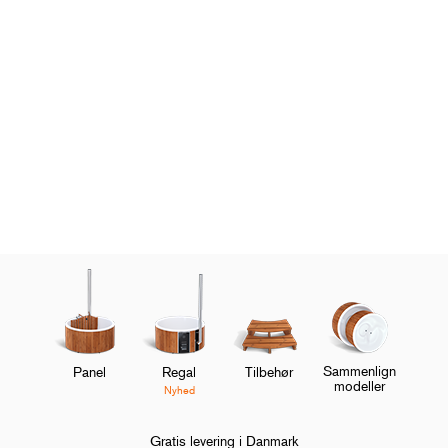
Anlægsgartner Victoria Wade deler sine råd til at skabe
en wellness-oase
Klargøring af området til
vildmarksbadet
Opdag mere
Sammenlign
Panel
Regal
Tilbehør
modeller
Nyhed
Gratis levering i Danmark