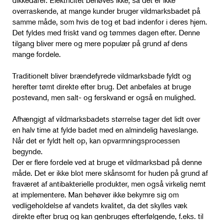
dikkedarer. Elektricitet behøves ikke, så det er ikke
overraskende, at mange kunder bruger vildmarksbadet på
samme måde, som hvis de tog et bad indenfor i deres hjem.
Det fyldes med friskt vand og tømmes dagen efter. Denne
tilgang bliver mere og mere populær på grund af dens
mange fordele.
Traditionelt bliver brændefyrede vildmarksbade fyldt og
herefter tømt direkte efter brug. Det anbefales at bruge
postevand, men salt- og ferskvand er også en mulighed.
Afhængigt af vildmarksbadets størrelse tager det lidt over
en halv time at fylde badet med en almindelig haveslange.
Når det er fyldt helt op, kan opvarmningsprocessen
begynde.
Der er flere fordele ved at bruge et vildmarksbad på denne
måde. Det er ikke blot mere skånsomt for huden på grund af
fraværet af antibakterielle produkter, men også virkelig nemt
at implementere. Man behøver ikke bekymre sig om
vedligeholdelse af vandets kvalitet, da det skylles væk
direkte efter brug og kan genbruges efterfølgende, f.eks. til