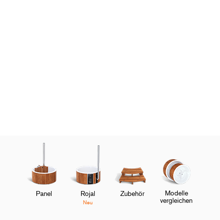
Gartendesignerin Victoria Wade gibt Tipps zur
Gestaltung einer Wellnessoase
Den Hot Tub optimal in
Szene setzen
Erfahre mehr
Modelle
Panel
Rojal
Zubehör
vergleichen
Neu