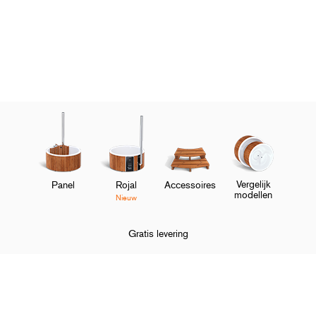
Vergelijk
Panel
Rojal
Accessoires
modellen
Nieuw
Gratis levering
Home
Hottubs
Beoordelingen
Skargards Panel beoordelingen.
O
Shop en ontdek
M