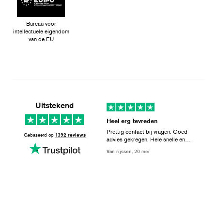
Bureau voor
intellectuele eigendom
van de EU
Uitstekend
Heel erg tevreden
Prettig contact bij vragen. Goed
Gebaseerd op
1392 reviews
advies gekregen. Hele snelle en
correcte levering. Supermooi product.
Van rijssen,
26 mei
We zijn erg heel erg tevreden over!
Enige minpuntje is dat het iets meer
moeite kostte dan ik dacht om alles in
elkaar te zetten. Maar dat kwam met
name door de reviews van anderen die
ik had gelezen.