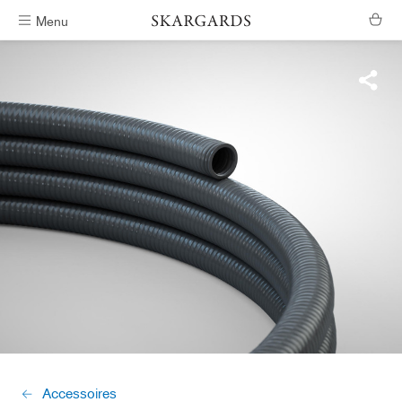
Menu
Verzending binnen #ShippingTimeGeneral
Accessoires