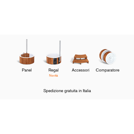
Panel
Regal
Accessori
Comparatore
Novità
Spedizione gratuita in Italia
Home
Su Skargards
La nostra filosofia
O
Scopri e Acquista
M
O