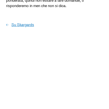
ponderata, quindi non esitare a fare domande, ti
risponderemo in men che non si dica.
Su Skargards