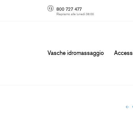
800 727 477
Riapriamo alle lunedi 08:00
Vasche idromassaggio
Access