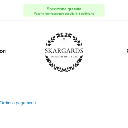
Spedizione gratuita
Skargards Italia
[IT]
Vasche idromassaggio spedite in 1 settimana
Partita IVA SE556809597901
ori
Ordini e pagamenti