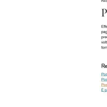
PA
P
Effe
pag
pre
vol
for
Re
Pos
Pos
Pos
È p