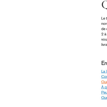
Q
Le 
nor
de 
2 à
vou
livr
En
La 
Com
Que
À q
Peu
Que