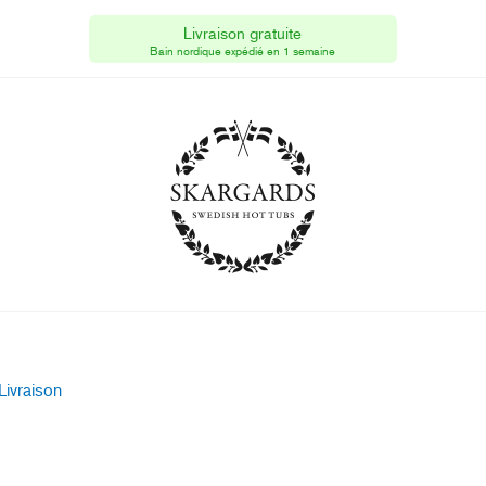
Skargards Hot Tubs
Livraison gratuite
[FR]
Bain nordique expédié en 1 semaine
N° TVA : FR 70 819374216
Livraison