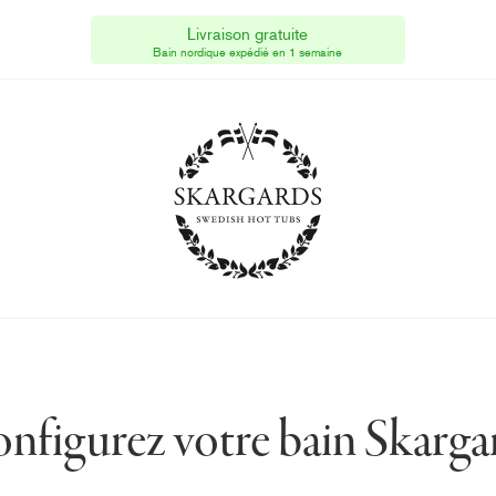
Skargards Hot Tubs
Livraison gratuite
[FR]
Bain nordique expédié en 1 semaine
N° TVA : FR 70 819374216
nfigurez votre bain Skarga