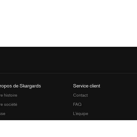
ropos de Skargards
Service client
e histoire
Contact
re société
FAQ
sse
L'équipe
Modes d'emploi