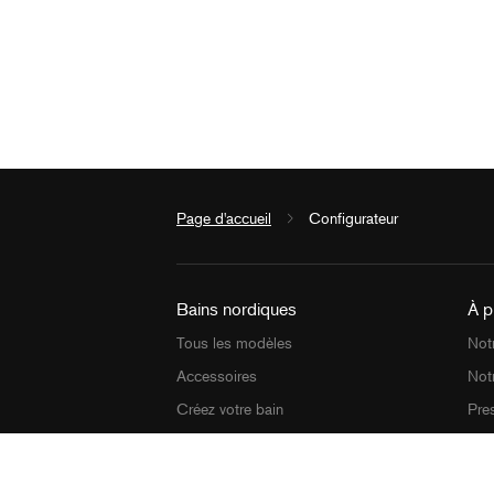
Page d'accueil
Configurateur
Bains nordiques
À p
Tous les modèles
Notr
Accessoires
Not
Créez votre bain
Pre