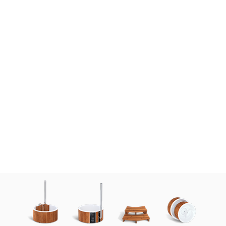
La conceptrice de jardin Victoria Wade partage ses
conseils pour créer votre oasis
Mise en scène d'un bain
nordique
En savor plus