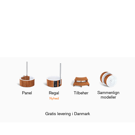
Sammenlign
Panel
Regal
Tilbehør
modeller
Nyhed
Gratis levering i Danmark
Hjem
Kundeservice
FAQ
Bestilling og betaling
Kan jeg beta