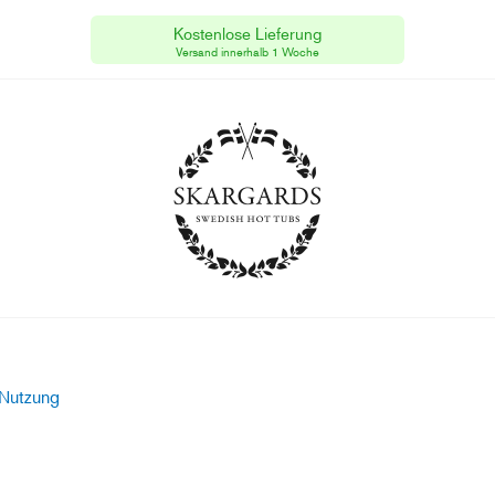
Kostenlose Lieferung
Skargards Hot Tubs
[CH]
Steuernummer #68 492/9698.
Versand innerhalb 1 Woche
Nutzung