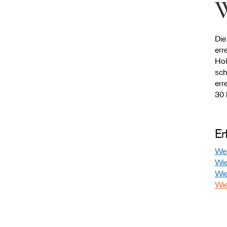
W
​Di
err
Hol
sch
err
30 
Er
Wel
Wie
Wie
Wie