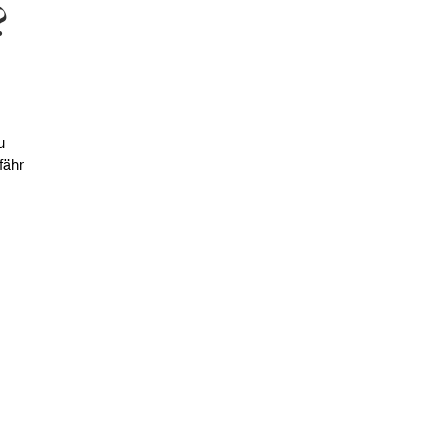
?
u
fähr