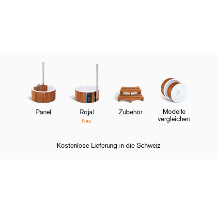
Modelle
Panel
Rojal
Zubehör
vergleichen
Neu
Kostenlose Lieferung in die Schweiz
Startseite
Über Skargards
O
Shoppen und entdecken
M
O