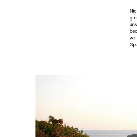
Nic
gro
uns
beo
wir
Spa