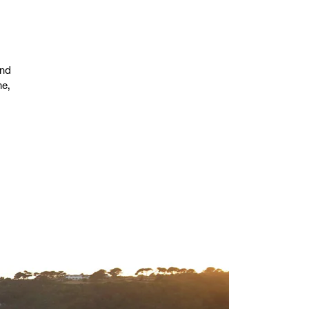
end
me,