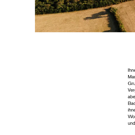
Ihn
Mar
Gru
Ver
abe
Bad
ihn
Woc
und