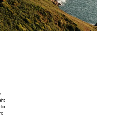
m
eht
die
rd