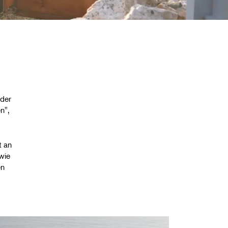
,
 der
n",
t an
wie
en