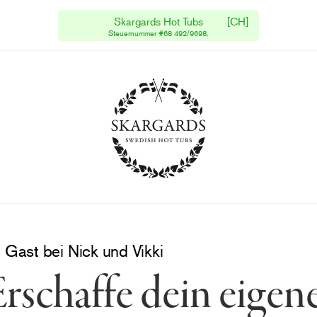
Skargards Hot Tubs
[CH]
Kostenlose Lieferung
Steuernummer #68 492/9698.
Versand innerhalb 1 Woche
 Gast bei Nick und Vikki
rschaffe dein eigen