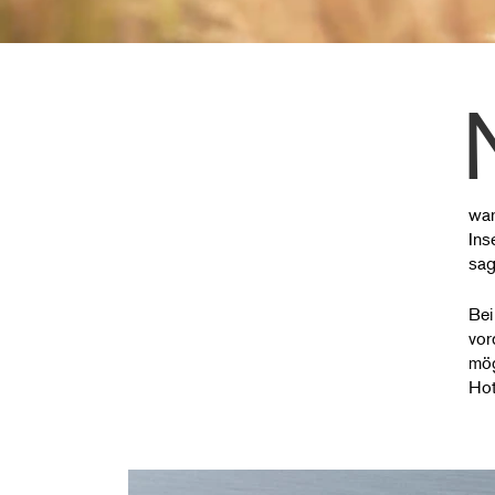
war
Ins
sag
Bei
vor
mög
Hot 