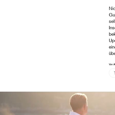
Nic
Gue
sel
Ins
be
Upd
ein
üb
Von
A