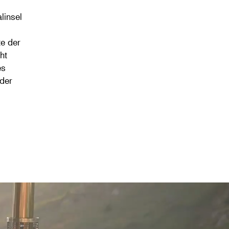
linsel
te der
ht
es
oder