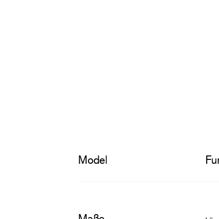
Model
Fu
Maße