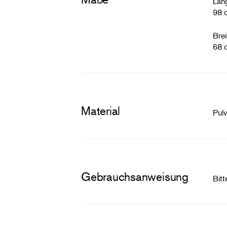
Län
98 
Brei
68 
Material
Pulv
Gebrauchsanweisung
Bit