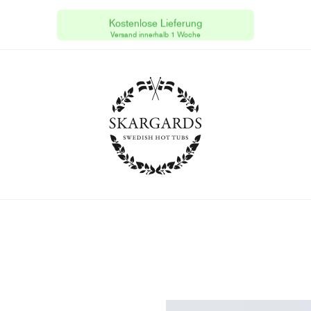
Skargards Hot Tubs
[AT]
Kostenlose Lieferung
Steuernummer #68 492/9698.
Versand innerhalb 1 Woche