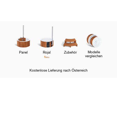
Modelle
Panel
Rojal
Zubehör
vergleichen
Neu
Kostenlose Lieferung nach Österreich
Startseite
Hot Tubs
O
Shoppen und entdecken
M
O
Über Skargards
M