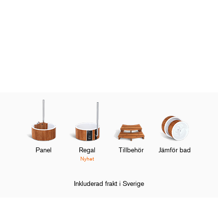
Panel
Regal
Tillbehör
Jämför bad
Nyhet
Inkluderad frakt i Sverige
Hem
Kundservice
FAQ
Användning
Vilken typ av ved är bäs