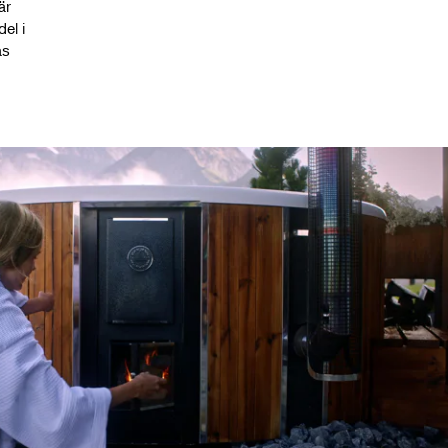
är
el i
as