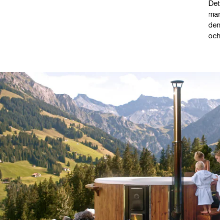
Det
man
den
och