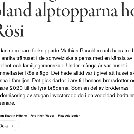
land alptopparna h
Rösi
dan som barn förknippade Mathias Büschlen och hans tre 
 anrika trähuset i de schweiziska alperna med en känsla av f
elhet och familjegemenskap. Under många år var huset i
melfaster Rösis ägo. Det hade alltid varit givet att huset sk
nna i familjen. Det gick därför i arv till hennes brorsdotter 
are 2020 till de fyra bröderna. Som en del av brödernas
ernisering av stugan investerade de i en vedeldad badtunn
senare.
nn-Kathrin Höhnke
Foto
Inken Weber
Plats
Adelboden
Dela