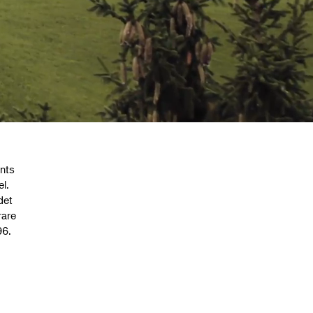
änts
l.
det
rare
96.