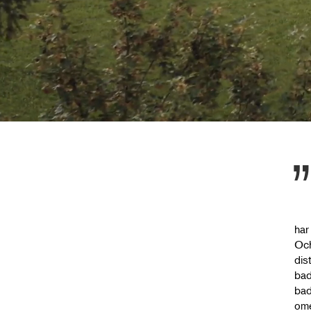
har
Och
dis
bad
bad
ome