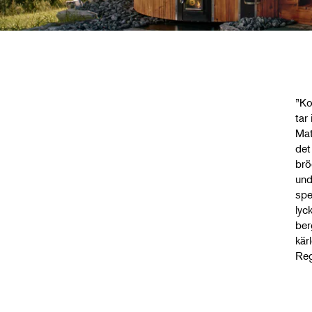
”Ko
tar
Mat
det
brö
und
spe
lyc
ber
kär
Reg