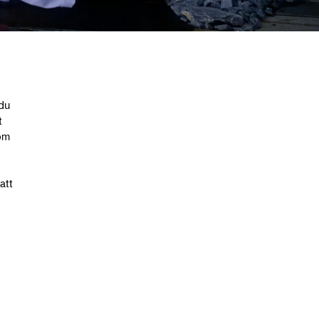
du
t
om
att