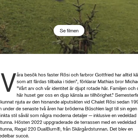
Se filmen
”V
åra besök hos faster Rösi och farbror Gottfried har alltid k
som att färdas tillbaka i tiden”, förklarar Mathias bror Michae
”Vårt arv och vår identitet är djupt rotade här. Familjen och 
här huset ger oss en djup känsla av tillhörighet.” Semesterfi
 kunnat njuta av den hisnande alputsikten vid Chalet Rösi sedan 19
 under de senaste två åren har bröderna Büschlen lagt till sin egen
tinkta stil såväl som några moderna detaljer ─ inklusive en vedeldad
tunna. Hösten 2022 uppgraderade de terrassen med en vedeldad
tunna, Regal 220 DualBurn®, från Skärgårdstunnan. Det blev en
delbar succé.