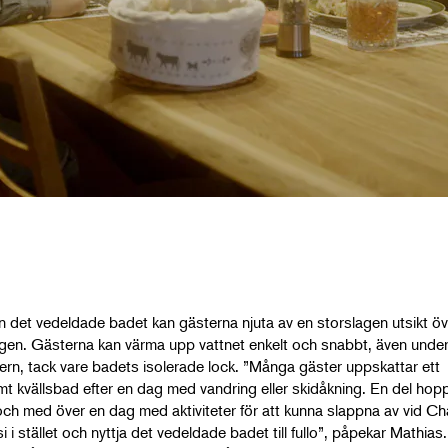
n det vedeldade badet kan gästerna njuta av en storslagen utsikt öv
gen. Gästerna kan värma upp vattnet enkelt och snabbt, även unde
tern, tack vare badets isolerade lock. ”Många gäster uppskattar ett
mt kvällsbad efter en dag med vandring eller skidåkning. En del hop
l och med över en dag med aktiviteter för att kunna slappna av vid Ch
i i stället och nyttja det vedeldade badet till fullo”, påpekar Mathias.