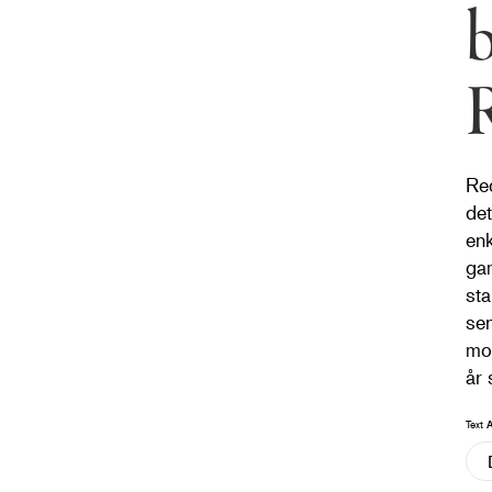
b
Re
det
enk
gam
sta
sen
mod
år 
Text
A