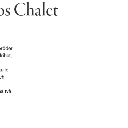
os Chalet
bröder
rihet,
ulle
och
a två