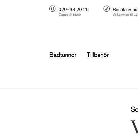
020–33 20 20
Besök en but
Öppet till 18:00
Välkommen till Le
Badtunnor
Tillbehör
Sc
V