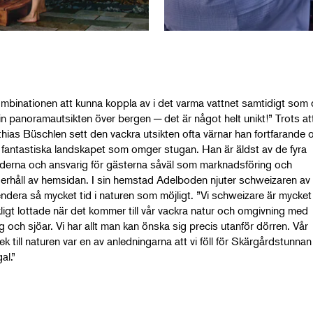
mbinationen att kunna koppla av i det varma vattnet samtidigt som 
 in panoramautsikten över bergen ─ det är något helt unikt!” Trots at
hias Büschlen sett den vackra utsikten ofta värnar han fortfarande 
 fantastiska landskapet som omger stugan. Han är äldst av de fyra
derna och ansvarig för gästerna såväl som marknadsföring och
erhåll av hemsidan. I sin hemstad Adelboden njuter schweizaren av 
ndera så mycket tid i naturen som möjligt. ”Vi schweizare är mycket
kligt lottade när det kommer till vår vackra natur och omgivning med
g och sjöar. Vi har allt man kan önska sig precis utanför dörren. Vår
lek till naturen var en av anledningarna att vi föll för Skärgårdstunnan
al.”