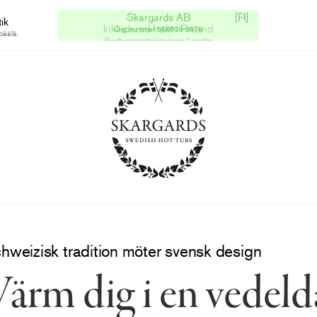
ik
Skargards AB
[FI]
Inkluderad frakt i Finland
päälä
Org.nummer 556809-5979
Badtunnor skickas inom 1 vecka
hweizisk tradition möter svensk design
ärm dig i en vedel