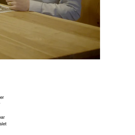
er
r
par
alet