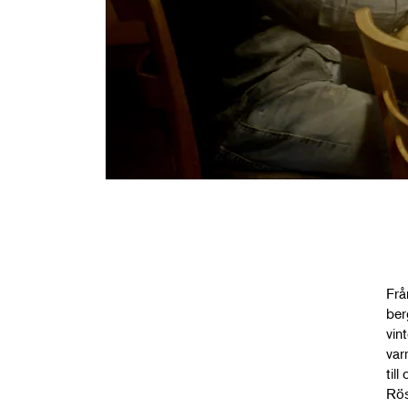
Frå
ber
vin
var
til
Rös