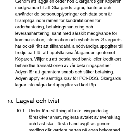
Genom att lägga en order hos Skargards ger Köparen
medgivande till att Skargards lagrar, hanterar och
använder de personupplysningar och data som är
tillämpliga inom ramen för kundrelationen för
orderhantering, betalningshantering och
leveranshantering, samt med särskilt medgivande för
kommunikation, information och nyhetsbrev. Skargards
har också rätt att tillhandahålla nödvändiga uppgifter till
tredje part för att uppfylla sina åtaganden gentemot
Köparen. Väljer du att betala med bank- eller kreditkort
behandlas transaktionen av vår betalningspartner
Adyen för att garantera snabb och säker betalning.
Adyen uppfyller samtliga krav för PCI-DSS. Skargards
lagrar inte några kortuppgifter vid kortköp.
Lagval och tvist
10.
10.1.
Under förutsättning att inte tvingande lag
föreskriver annat, regleras avtalet av svensk lag
och tvist ska i första hand avgöras genom
medling där vardera parten på egen bekostnad