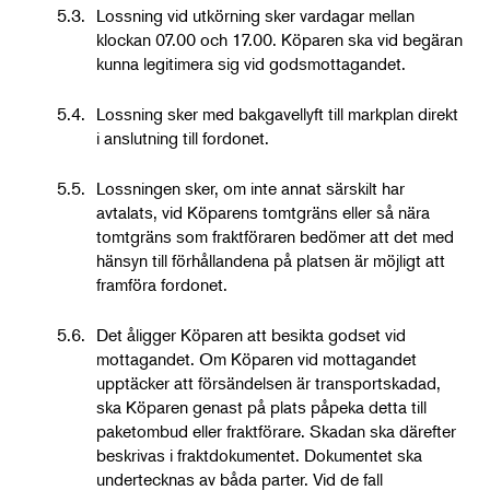
5.3.
Lossning vid utkörning sker vardagar mellan
klockan 07.00 och 17.00. Köparen ska vid begäran
kunna legitimera sig vid godsmottagandet.
5.4.
Lossning sker med bakgavellyft till markplan direkt
i anslutning till fordonet.
5.5.
Lossningen sker, om inte annat särskilt har
avtalats, vid Köparens tomtgräns eller så nära
tomtgräns som fraktföraren bedömer att det med
hänsyn till förhållandena på platsen är möjligt att
framföra fordonet.
5.6.
Det åligger Köparen att besikta godset vid
mottagandet. Om Köparen vid mottagandet
upptäcker att försändelsen är transportskadad,
ska Köparen genast på plats påpeka detta till
paketombud eller fraktförare. Skadan ska därefter
beskrivas i fraktdokumentet. Dokumentet ska
undertecknas av båda parter. Vid de fall