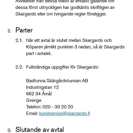
Avvikelser från dessa villkor är endast gällande om
dessa först uttryckligen har godkänts skriftligen av
Skargards eller om tvingande regler föreligger.
Parter
2.
2.1.
När ett avtal är slutet mellan Skargards och
Köparen jämlikt punkten 3 nedan, så är Skargards
part i avtalet.
2.2.
Fullständiga uppgifter för Skargards:
Badtunna Skärgårdstunnan AB
Industrigatan 12
662 34 Åmål
Sverige
Telefon: 020 - 33 20 20
Email:
kundservice@skargards.fi
Slutande av avtal
3.