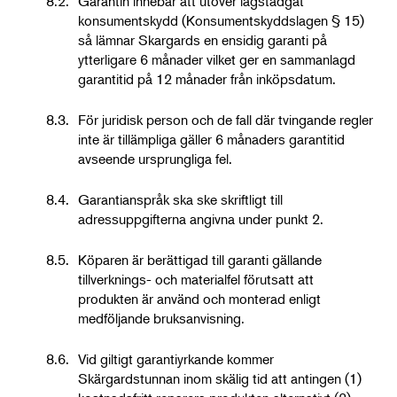
8.2.
Garantin innebär att utöver lagstadgat
konsumentskydd (Konsumentskyddslagen § 15)
så lämnar Skargards en ensidig garanti på
ytterligare 6 månader vilket ger en sammanlagd
garantitid på 12 månader från inköpsdatum.
8.3.
För juridisk person och de fall där tvingande regler
inte är tillämpliga gäller 6 månaders garantitid
avseende ursprungliga fel.
8.4.
Garantianspråk ska ske skriftligt till
adressuppgifterna angivna under punkt 2.
8.5.
Köparen är berättigad till garanti gällande
tillverknings- och materialfel förutsatt att
produkten är använd och monterad enligt
medföljande bruksanvisning.
8.6.
Vid giltigt garantiyrkande kommer
Skärgardstunnan inom skälig tid att antingen (1)