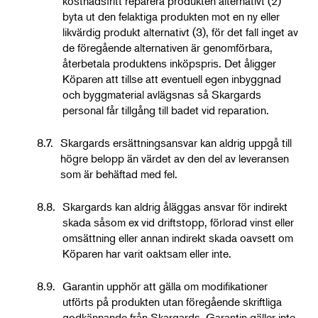
kostnadsfritt reparera produkten alternativt (2)
byta ut den felaktiga produkten mot en ny eller
likvärdig produkt alternativt (3), för det fall inget av
de föregående alternativen är genomförbara,
återbetala produktens inköpspris. Det åligger
Köparen att tillse att eventuell egen inbyggnad
och byggmaterial avlägsnas så Skargards
personal får tillgång till badet vid reparation.
8.7.
Skargards ersättningsansvar kan aldrig uppgå till
högre belopp än värdet av den del av leveransen
som är behäftad med fel.
8.8.
Skargards kan aldrig åläggas ansvar för indirekt
skada såsom ex vid driftstopp, förlorad vinst eller
omsättning eller annan indirekt skada oavsett om
Köparen har varit oaktsam eller inte.
8.9.
Garantin upphör att gälla om modifikationer
utförts på produkten utan föregående skriftliga
godkännande från Skargards. Garantin gäller inte