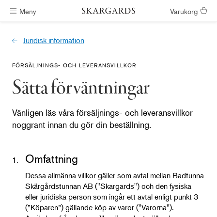
Meny
Varukorg
Badtunnor skickas inom #ShippingTimeGeneral
Juridisk information
FÖRSÄLJNINGS- OCH LEVERANSVILLKOR
Sätta förväntningar
Vänligen läs våra försäljnings- och leveransvillkor
noggrant innan du gör din beställning.
Omfattning
1.
Dessa allmänna villkor gäller som avtal mellan Badtunna
Skärgårdstunnan AB ("Skargards") och den fysiska
eller juridiska person som ingår ett avtal enligt punkt 3
(”Köparen”) gällande köp av varor ("Varorna").