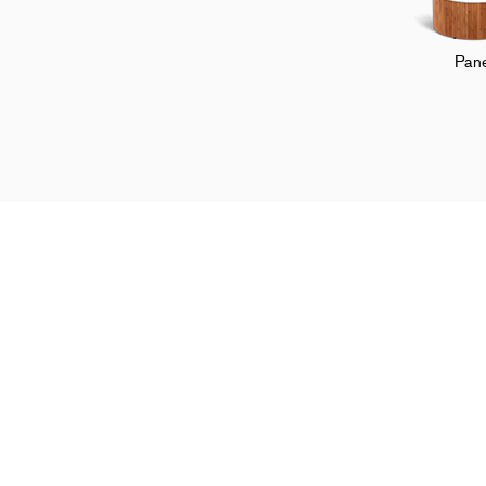
Pane
Hem
Badtunnor
Tillbehör
Premium
Handla och upptäck
Om
Alla modeller
Ber
Tillbehör
Före
Bygg din badtunna
Pre