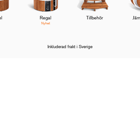
l
Regal
Tillbehör
Jäm
Nyhet
Inkluderad frakt i Sverige
lock – Svart
 Skargards
Kundservice
ättelsen om
Kontakta oss
tagsöversikt
Frågor och svar
ss och media
Möt teamet
Bruksanvisningar