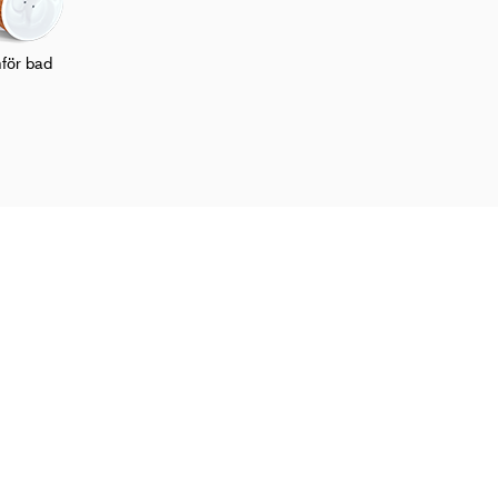
för bad
Följ Skargards
Facebook
Instagram
Pinterest
Artiklar