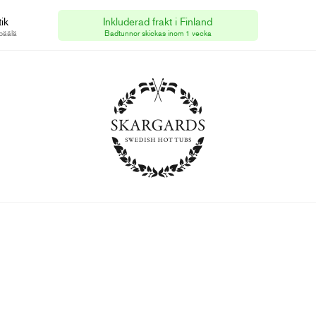
ik
Inkluderad frakt i Finland
Skargards AB
[FI]
päälä
Badtunnor skickas inom 1 vecka
Org.nummer 556809-5979