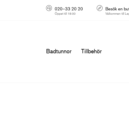
020–33 20 20
Besök en but
Öppet till 18:00
Välkommen till Le
Badtunnor
Tillbehör