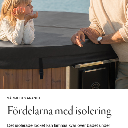
Klar att skickas inom
48 timmar
Räntefritt från 74 € €/mån
Inklusive moms
VÄRMEBEVARANDE
Fördelarna med isolering
Det isolerade locket kan lämnas kvar över badet under