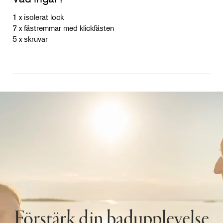
1 x isolerat lock
7 x fästremmar med klickfästen
5 x skruvar
Förstärk din badupplevelse