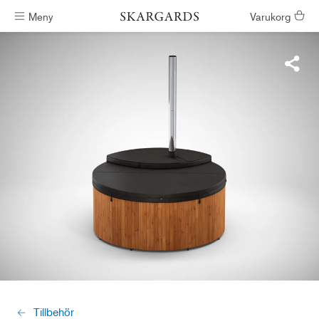
Meny
Varukorg
Badtunnor skickas inom #ShippingTimeGeneral
Tillbehör