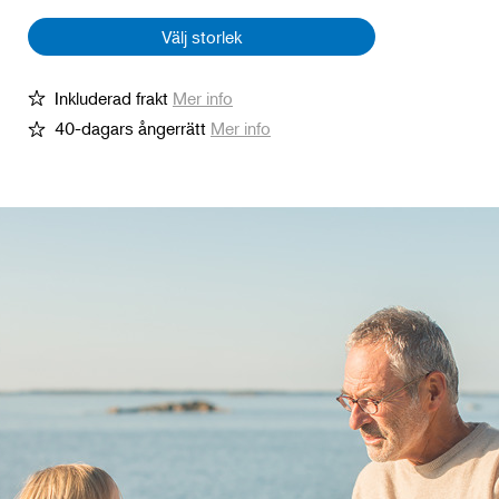
Välj storlek
Modell
Inkluderad frakt
Mer info
40-dagars ångerrätt
Mer info
Panel
Fr.
890 €
För Skärgårdstunnan Panel
Storlek
190
890 €
För badtunna med storlek 190
220
890 €
För badtunna med storlek 220