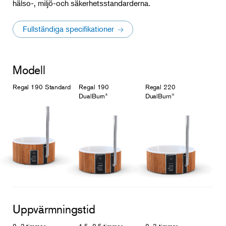
hälso-, miljö-och säkerhetsstandarderna.
Fullständiga specifikationer
Modell
Regal 190 Standard
Regal 190
Regal 220
DualBurn
DualBurn
®
®
Uppvärmningstid
2–3 timmar
1,5–2,5 timmar
2–3 timmar