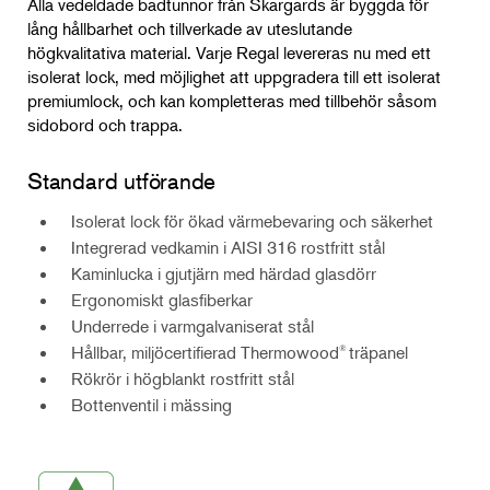
Alla vedeldade badtunnor från Skargards är byggda för
lång hållbarhet och tillverkade av uteslutande
högkvalitativa material. Varje Regal levereras nu med ett
isolerat lock, med möjlighet att uppgradera till ett isolerat
premiumlock, och kan kompletteras med tillbehör såsom
sidobord och trappa.
Standard utförande
Isolerat lock för ökad värmebevaring och säkerhet
Integrerad vedkamin i AISI 316 rostfritt stål
Kaminlucka i gjutjärn med härdad glasdörr
Ergonomiskt glasfiberkar
Underrede i varmgalvaniserat stål
Hållbar, miljöcertifierad Thermowood
träpanel
®
Rökrör i högblankt rostfritt stål
Bottenventil i mässing