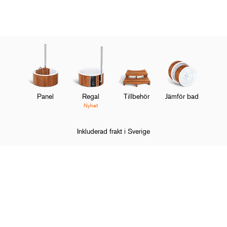
Panel
Regal
Tillbehör
Jämför bad
Nyhet
Inkluderad frakt i Sverige
Hem
Badtunnor
Regal
Regal 190 Standard Pärlvit
O
Handla och upptäck
M
O
Om Skargards
M
O