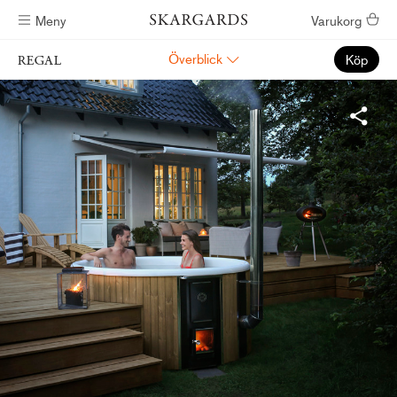
Meny
Varukorg
Badtunnor skickas inom #ShippingTimeGeneral
Överblick
Köp