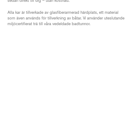
sedan direkt till dig – utan kostnad.
Alla kar är tillverkade av glasfiberarmerad härdplats, ett material
som även används för tillverkning av båtar. Vi använder uteslutande
miljöcertifierat trä till våra vedeldade badtunnor.