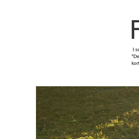
I s
”De
kor