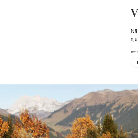
När
nju
Text: