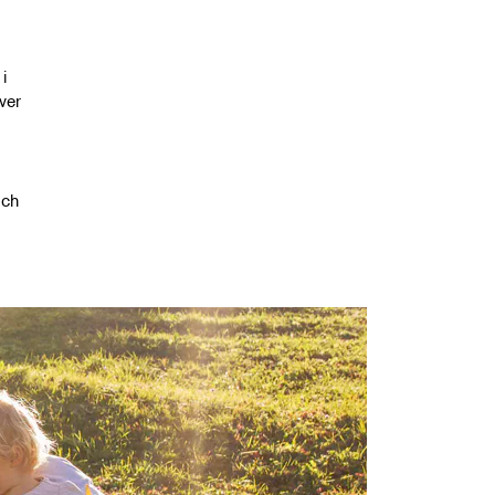
i
ver
och