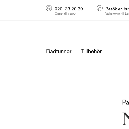
020–33 20 20
Besök en but
Öppet till 18:00
Välkommen till Le
Badtunnor
Tillbehör
På