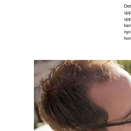
Det
upp
upp
kam
nyc
ho