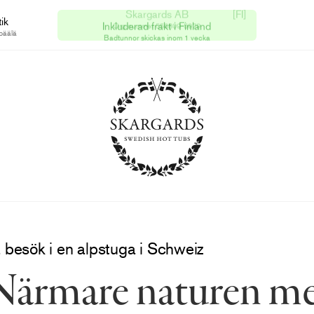
ik
Skargards AB
[FI]
Inkluderad frakt i Finland
päälä
Org.nummer 556809-5979
Badtunnor skickas inom 1 vecka
 besök i en alpstuga i Schweiz
Närmare naturen me