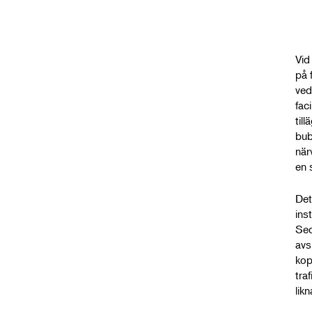
Vid
på 
ved
faci
til
bub
när
en 
Det
ins
Sed
avs
kop
tra
lik