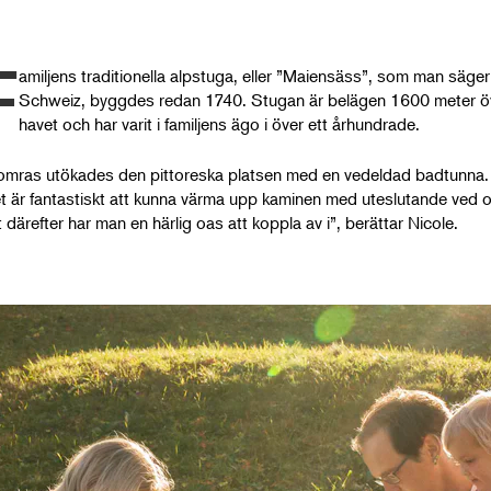
F
amiljens traditionella alpstuga, eller ”Maiensäss”, som man säger 
Schweiz, byggdes redan 1740. Stugan är belägen 1600 meter ö
havet och har varit i familjens ägo i över ett århundrade.
omras utökades den pittoreska platsen med en vedeldad badtunna.
t är fantastiskt att kunna värma upp kaminen med uteslutande ved 
t därefter har man en härlig oas att koppla av i”, berättar Nicole.