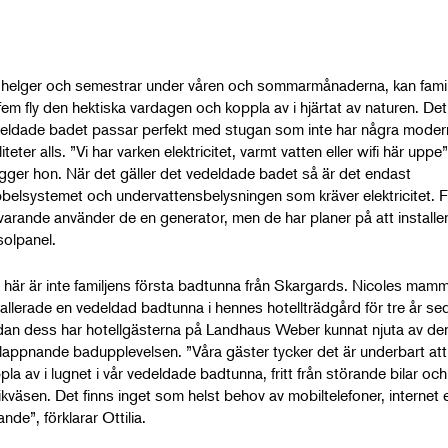
 helger och semestrar under våren och sommarmånaderna, kan famil
fem fly den hektiska vardagen och koppla av i hjärtat av naturen. Det
eldade badet passar perfekt med stugan som inte har några moder
liteter alls. ”Vi har varken elektricitet, varmt vatten eller wifi här uppe”
lägger hon. När det gäller det vedeldade badet så är det endast
belsystemet och undervattensbelysningen som kräver elektricitet. F
varande använder de en generator, men de har planer på att installe
solpanel.
 här är inte familjens första badtunna från Skargards. Nicoles mam
tallerade en vedeldad badtunna i hennes hotellträdgård för tre år se
an dess har hotellgästerna på Landhaus Weber kunnat njuta av de
lappnande badupplevelsen. ”Våra gäster tycker det är underbart att
pla av i lugnet i vår vedeldade badtunna, fritt från störande bilar och
fikväsen. Det finns inget som helst behov av mobiltelefoner, internet e
nande”, förklarar Ottilia.