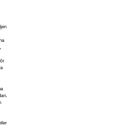
jen
na
,
ör
ra
ma
dan.
n
ller