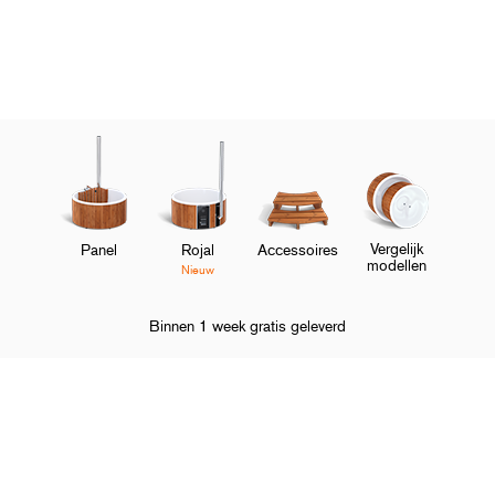
Vergelijk
Panel
Rojal
Accessoires
modellen
Nieuw
Binnen 1 week gratis geleverd
Homepage
Hottubs
Accessoires
Kachelpijpbeschermer
O
Shop en ontdek
M
O
Over Skargards