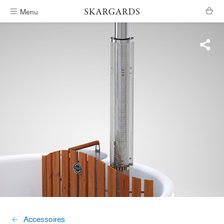
Menu
Verzending binnen #ShippingTimeGeneral
Accessoires