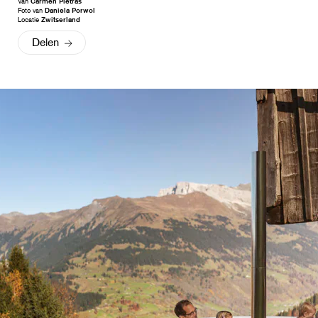
Van
Carmen Pietras
Foto van
Daniela Porwol
Locatie
Zwitserland
Delen