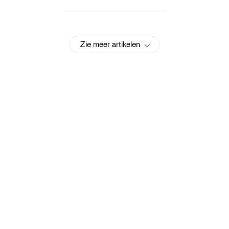
Zie meer artikelen
Tuinontwerper Victoria Wade deelt haar tips voor het
creëren van een wellnessoase
Een scène creëren voor de