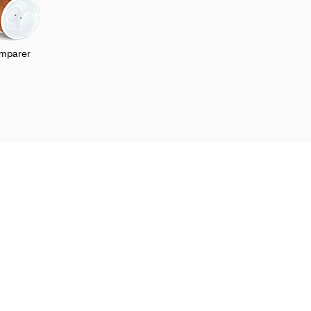
mparer
e?
Suivez Skargards
Facebook
Instagram
Pinterest