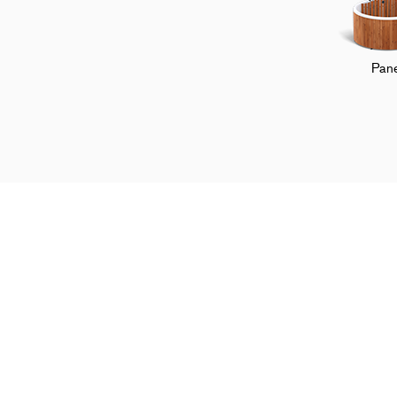
Pane
Page d'accueil
Service client
FAQ
Bains nordiques
À p
Tous les modèles
Notr
Accessoires
Not
Créez votre bain
Pre