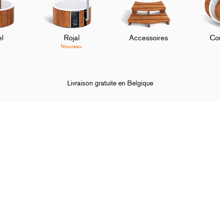
l
Rojal
Accessoires
Co
Nouveau
Livraison gratuite en Belgique
Commande & paiement
Quelles étapes suivre pour passer command
ropos de Skargards
Service client
e histoire
Contact
re société
FAQ
sse
L'équipe