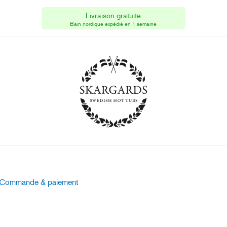
Skargards Hot Tubs
[BE]
Livraison gratuite
N° TVA : BE 0653.903.130
Bain nordique expédié en 1 semaine
Commande & paiement