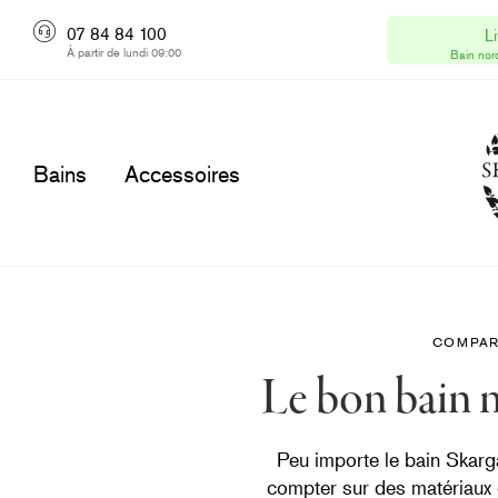
Ska
07 84 84 100
Li
À partir de lundi 09:00
N° T
Bain nor
Bains
Accessoires
COMPAR
Le bon bain 
Peu importe le bain Skarg
compter sur des matériaux d