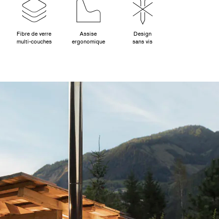
Fibre de verre
Assise
Design
multi-couches
ergonomique
sans vis