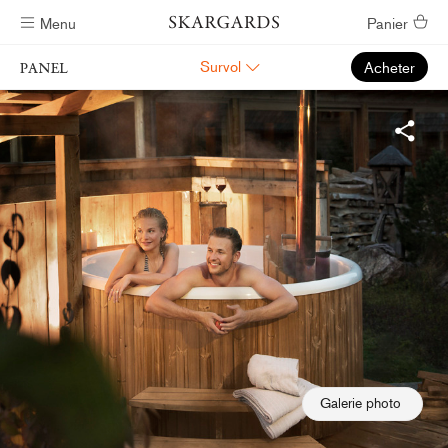
Menu
Panier
Livraison gratuite
Survol
Acheter
Galerie photo