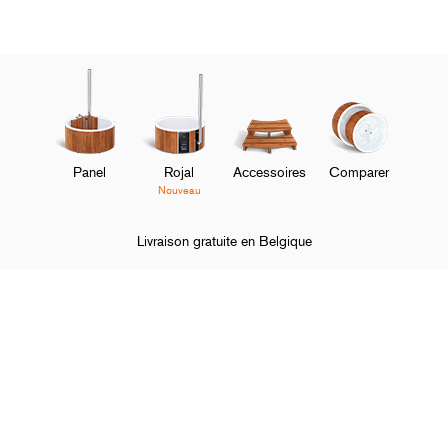
Panel
Rojal
Accessoires
Comparer
Nouveau
Livraison gratuite en Belgique
Page d'accueil
Bain nordique
Panel
O
Bains nordiques
M
O
À propos de Skargards
M
O
Service client
M