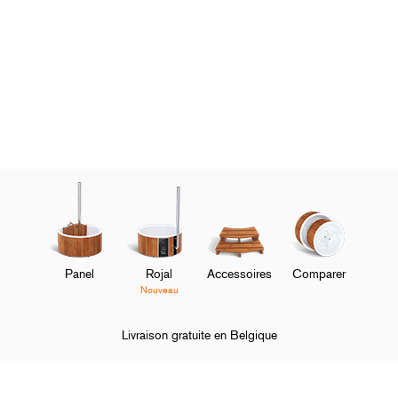
Panel
Rojal
Accessoires
Comparer
Nouveau
Livraison gratuite en Belgique
Page d'accueil
Service client
FAQ
Accessoires
Me faut-il u