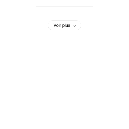
Voir plus
La conceptrice de jardin Victoria Wade partage ses
conseils pour créer votre oasis
Mise en scène d'un bain