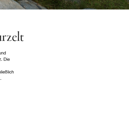
rzelt
 und
. Die
ießlich
.