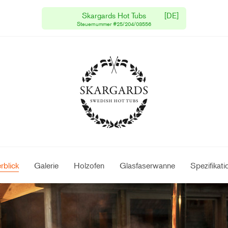
Skargards Hot Tubs
[DE]
Kostenlose Lieferung
Steuernummer #25/204/03556
Versand innerhalb 1 Woche
rblick
Galerie
Holzofen
Glasfaserwanne
Spezifikati