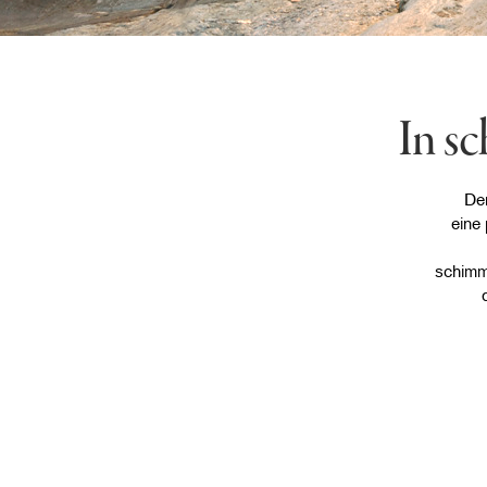
In s
Der
eine
schimm