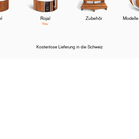
l
Rojal
Zubehör
Modelle
Neu
Kostenlose Lieferung in die Schweiz
behör
Was ist der Unterschied zwischen dem Überzug und der isolie
r Skargards
Kundenservice
ere Geschichte
Kontaktieren Sie uns
menüberblick
FAQ
sse und Medien
Das Team
Gebrauchsanweisungen