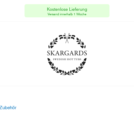
Kostenlose Lieferung
Skargards Hot Tubs
[CH]
Steuernummer #68 492/9698.
Versand innerhalb 1 Woche
Zubehör