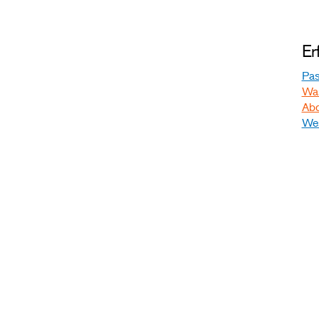
Er
Pas
Was
Ab
Wes