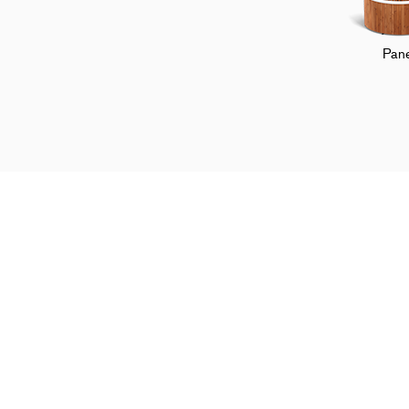
Pane
Startseite
Kundenservice
FAQ
Zu
Shoppen und entdecken
Übe
Alle Modelle
Uns
Zubehör
Fir
Konfiguration des Hot Tubs
Pre