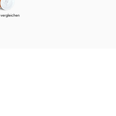
 vergleichen
renden Abdeckung?
Skargards folgen
Facebook
Instagram
Pinterest
Artikel