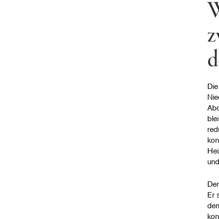
W
z
d
Die
Nie
Abd
ble
red
kon
Hei
und
Der
Er 
den
kon