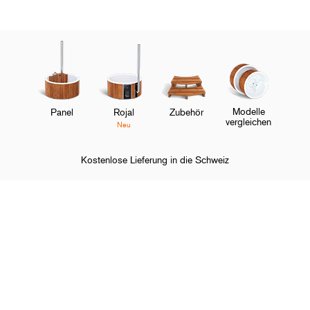
Modelle
Panel
Rojal
Zubehör
vergleichen
Neu
Kostenlose Lieferung in die Schweiz
Startseite
Hot Tubs
Zubehör
Filtersystem
O
Shoppen und entdecken
M
O
Über Skargards
M
O
Kundenservice
M