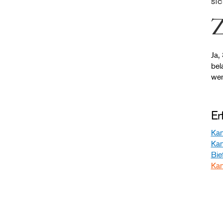
SI
Z
Ja,
bel
wer
Er
Kan
Kan
Bie
Kan