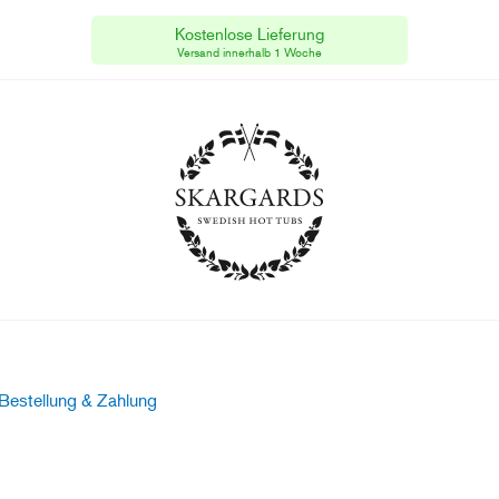
Kostenlose Lieferung
Skargards Hot Tubs
[AT]
Steuernummer #68 492/9698.
Versand innerhalb 1 Woche
Bestellung & Zahlung